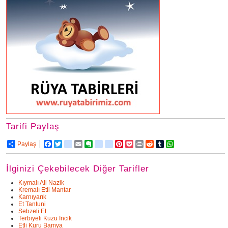
Tarifi Paylaş
Paylaş
Facebook
Twitter
delicious
Email
Evernote
friendfeed
google_bookmarks
Pinterest
Pocket
Print
Reddit
Tumblr
WhatsApp
İlginizi Çekebilecek Diğer Tarifler
Kıymalı Ali Nazik
Kremalı Etli Mantar
Karnıyarık
Et Tantuni
Sebzeli Et
Terbiyeli Kuzu İncik
Etli Kuru Bamya