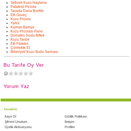
Sebzeli Kuzu Haşlama
Patatesli Pirzola
Tavada Dana Bonfile
Etli Güveç
Kuzu Pirzola
Yahni
Kıymalı Bamya
Kuzu Pirzolası Pane
Domates Soslu Biftek
Kuzu Tandır
Etli Patates
Çömlekte Et
Biberiyeli Kuzu Budu Sarması
Bu Tarife Oy Ver
Yorum Yaz
hesabım
Kayıt Ol
Gizlilik Politikası
Şifremi Unuttum
İletişim
Üyelik Aktivasyonu
Profilim