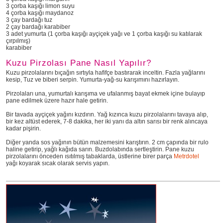
3 çorba kaşığı limon suyu
4 çorba kaşığı maydanoz
3 çay bardağı tuz
2 çay bardağı karabiber
3 adet yumurta (1 çorba kaşığı ayçiçek yağı ve 1 çorba kaşığı su katılarak
çırpılmış)
karabiber
Kuzu Pirzolası Pane Nasıl Yapılır?
Kuzu pirzolalarını bıçağın sırtıyla hafifçe bastırarak inceltin. Fazla yağlarını
kesip, Tuz ve biberi serpin. Yumurta-yağ-su karışımını hazırlayın.
Pirzolaları una, yumurtalı karışıma ve ufalanmış bayat ekmek içine bulayıp
pane edilmek üzere hazır hale getirin.
Bir tavada ayçiçek yağını kızdırın. Yağ kızınca kuzu pirzolalarını tavaya alıp,
bir kez altüst ederek, 7-8 dakika, her iki yanı da altın sarısı bir renk alıncaya
kadar pişirin.
Diğer yanda sos yağının bütün malzemesini karıştırın. 2 cm çapında bir rulo
haline getirip, yağlı kağıda sarın. Buzdolabında sertleştirin. Pane kuzu
pirzolalarını önceden ısıtılmış tabaklarda, üstlerine birer parça
Metrdotel
yağı koyarak sıcak olarak servis yapın.