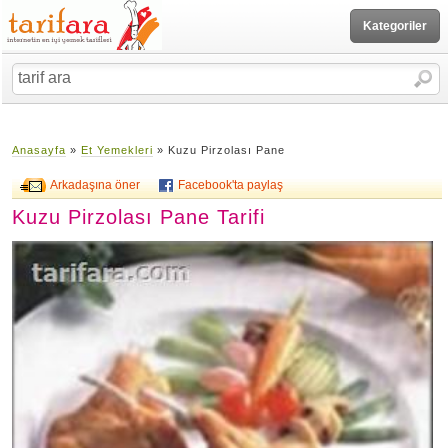
Kategoriler
Anasayfa
»
Et Yemekleri
» Kuzu Pirzolası Pane
Arkadaşına öner
Facebook'ta paylaş
Kuzu Pirzolası Pane Tarifi