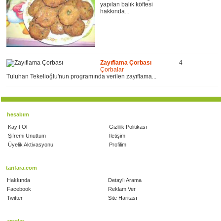
yapılan balık köftesi
hakkında...
Zayıflama Çorbası
4
Çorbalar
Tuluhan Tekelioğlu'nun programında verilen zayıflama...
hesabım
Kayıt Ol
Gizlilik Politikası
Şifremi Unuttum
İletişim
Üyelik Aktivasyonu
Profilim
tarifara.com
Hakkında
Detaylı Arama
Facebook
Reklam Ver
Twitter
Site Haritası