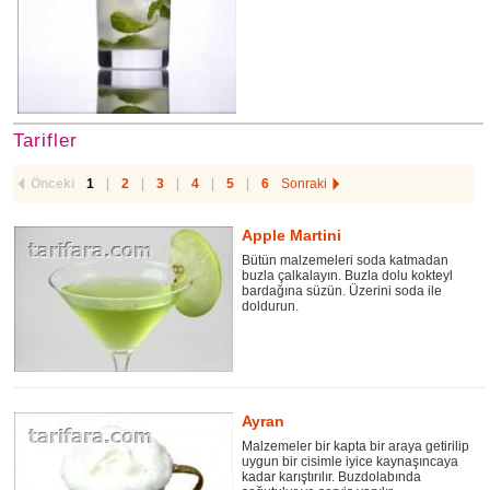
Tarifler
Önceki
1
|
2
|
3
|
4
|
5
|
6
Sonraki
Apple Martini
Bütün malzemeleri soda katmadan
buzla çalkalayın. Buzla dolu kokteyl
bardağına süzün. Üzerini soda ile
doldurun.
Ayran
Malzemeler bir kapta bir araya getirilip
uygun bir cisimle iyice kaynaşıncaya
kadar karıştırılır. Buzdolabında