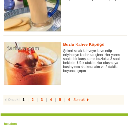
Buzlu Kahve Köpüğü
Şekeri sıcak kahveye ilave edip
eriyinceye kadar karıştırın. Her yarım
saatte bir karıştırarak buzlukta 3 saat
bekletin. Ufak ufak buzlar oluşmaya
başlayınca shakera alın ve 2 dakika
boyunca çırpın. ...
Önceki
1
|
2
|
3
|
4
|
5
|
6
Sonraki
hesabım