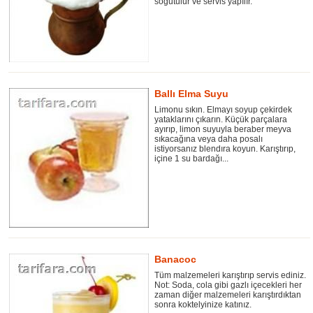
soğutulur ve servis yapılır.
Ballı Elma Suyu
Limonu sıkın. Elmayı soyup çekirdek
yataklarını çıkarın. Küçük parçalara
ayırıp, limon suyuyla beraber meyva
sıkacağına veya daha posalı
istiyorsanız blendıra koyun. Karıştırıp,
içine 1 su bardağı...
Banacoc
Tüm malzemeleri karıştırıp servis ediniz.
Not: Soda, cola gibi gazlı içecekleri her
zaman diğer malzemeleri karıştırdıktan
sonra koktelyinize katınız.