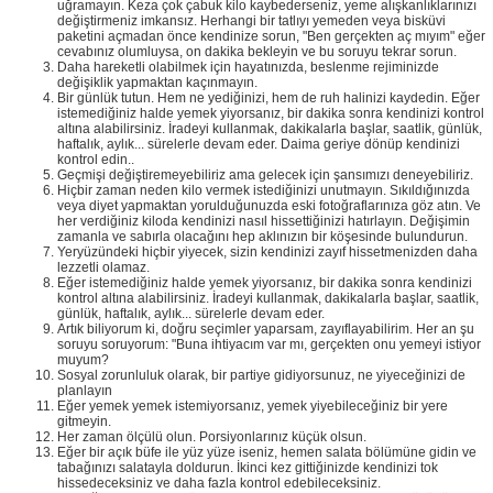
uğramayın. Keza çok çabuk kilo kaybederseniz, yeme alışkanlıklarınızı
değiştirmeniz imkansız. Herhangi bir tatlıyı yemeden veya bisküvi
paketini açmadan önce kendinize sorun, "Ben gerçekten aç mıyım" eğer
cevabınız olumluysa, on dakika bekleyin ve bu soruyu tekrar sorun.
Daha hareketli olabilmek için hayatınızda, beslenme rejiminizde
değişiklik yapmaktan kaçınmayın.
Bir günlük tutun. Hem ne yediğinizi, hem de ruh halinizi kaydedin. Eğer
istemediğiniz halde yemek yiyorsanız, bir dakika sonra kendinizi kontrol
altına alabilirsiniz. İradeyi kullanmak, dakikalarla başlar, saatlik, günlük,
haftalık, aylık... sürelerle devam eder. Daima geriye dönüp kendinizi
kontrol edin..
Geçmişi değiştiremeyebiliriz ama gelecek için şansımızı deneyebiliriz.
Hiçbir zaman neden kilo vermek istediğinizi unutmayın. Sıkıldığınızda
veya diyet yapmaktan yorulduğunuzda eski fotoğraflarınıza göz atın. Ve
her verdiğiniz kiloda kendinizi nasıl hissettiğinizi hatırlayın. Değişimin
zamanla ve sabırla olacağını hep aklınızın bir köşesinde bulundurun.
Yeryüzündeki hiçbir yiyecek, sizin kendinizi zayıf hissetmenizden daha
lezzetli olamaz.
Eğer istemediğiniz halde yemek yiyorsanız, bir dakika sonra kendinizi
kontrol altına alabilirsiniz. İradeyi kullanmak, dakikalarla başlar, saatlik,
günlük, haftalık, aylık... sürelerle devam eder.
Artık biliyorum ki, doğru seçimler yaparsam, zayıflayabilirim. Her an şu
soruyu soruyorum: "Buna ihtiyacım var mı, gerçekten onu yemeyi istiyor
muyum?
Sosyal zorunluluk olarak, bir partiye gidiyorsunuz, ne yiyeceğinizi de
planlayın
Eğer yemek yemek istemiyorsanız, yemek yiyebileceğiniz bir yere
gitmeyin.
Her zaman ölçülü olun. Porsiyonlarınız küçük olsun.
Eğer bir açık büfe ile yüz yüze iseniz, hemen salata bölümüne gidin ve
tabağınızı salatayla doldurun. İkinci kez gittiğinizde kendinizi tok
hissedeceksiniz ve daha fazla kontrol edebileceksiniz.