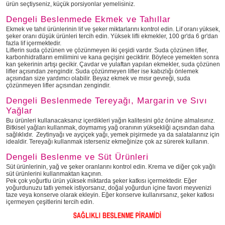
ürün seçtiyseniz, küçük porsiyonlar yemelisiniz.
Dengeli Beslenmede Ekmek ve Tahıllar
Ekmek ve tahıl ürünlerinin lif ve şeker miktarlarını kontrol edin. Lif oranı yüksek,
şeker oranı düşük ürünleri tercih edin. Yüksek lifli ekmekler, 100 gr'da 6 gr'dan
fazla lif içermektedir.
Liflerin suda çözünen ve çözünmeyen iki çeşidi vardır. Suda çözünen lifler,
karbonhidratların emilimini ve kana geçişini geciktirir. Böylece yemekten sonra
kan şekerinin artışı gecikir. Çavdar ve yulaftan yapılan ekmekler, suda çözünen
lifler açısından zengindir. Suda çözünmeyen lifler ise kabızlığı önlemek
açısından size yardımcı olabilir. Beyaz ekmek ve mısır gevreği, suda
çözünmeyen lifler açısından zengindir.
Dengeli Beslenmede Tereyağı, Margarin ve Sıvı
Yağlar
Bu ürünleri kullanacaksanız içerdikleri yağın kalitesini göz önüne almalısınız.
Bitkisel yağları kullanmak, doymamış yağ oranının yüksekliği açısından daha
sağlıklıdır. Zeytinyağı ve ayçiçek yağı, yemek pişirmede ya da salatalarınız için
idealdir. Tereyağı kullanmak isterseniz ekmeğinize çok az sürerek kullanın.
Dengeli Beslenme ve Süt Ürünleri
Süt ürünlerinin, yağ ve şeker oranlarını kontrol edin. Krema ve diğer çok yağlı
süt ürünlerini kullanmaktan kaçının.
Pek çok yoğurtlu ürün yüksek miktarda şeker katkısı içermektedir. Eğer
yoğurdunuzu tatlı yemek istiyorsanız, doğal yoğurdun içine favori meyvenizi
taze veya konserve olarak ekleyin. Eğer konserve kullanırsanız, şeker katkısı
içermeyen çeşitlerini tercih edin.