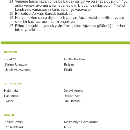
Yemeğe başlamadan önce bir bardak su için ve bu sırada düşünün, "Şu
anda yemek yiyorum ama hedeflediğim kilodan uzaklaşıyorum." Kendi
kendinizle yapacağınız tartışmalar işe yarayacak.
Bol sebze, Az yağ, Bardak bardak su...
Her yemekten sonra dişleriniz fırçalayın. Ağzınızdaki temizlik duygusu
sizin bir kaç saat acıkmanızı engelliyor.
Bilinçli bir şekilde yemek yiyin. Yavaş olun. Ağzınıza götürdüğünüz her
lokmaya dikkat edin.
hesabım
Kayıt Ol
Gizlilik Politikası
Şifremi Unuttum
İletişim
Üyelik Aktivasyonu
Profilim
tarifara.com
Hakkında
Detaylı Arama
Facebook
Reklam Ver
Twitter
Site Haritası
araçlar
Kalori Cetveli
Malzemeye Göre Arama
Püf Noktaları
RSS