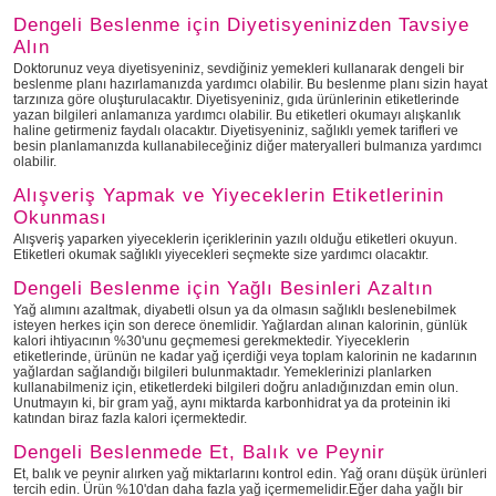
Dengeli Beslenme için Diyetisyeninizden Tavsiye
Alın
Doktorunuz veya diyetisyeniniz, sevdiğiniz yemekleri kullanarak dengeli bir
beslenme planı hazırlamanızda yardımcı olabilir. Bu beslenme planı sizin hayat
tarzınıza göre oluşturulacaktır. Diyetisyeniniz, gıda ürünlerinin etiketlerinde
yazan bilgileri anlamanıza yardımcı olabilir. Bu etiketleri okumayı alışkanlık
haline getirmeniz faydalı olacaktır. Diyetisyeniniz, sağlıklı yemek tarifleri ve
besin planlamanızda kullanabileceğiniz diğer materyalleri bulmanıza yardımcı
olabilir.
Alışveriş Yapmak ve Yiyeceklerin Etiketlerinin
Okunması
Alışveriş yaparken yiyeceklerin içeriklerinin yazılı olduğu etiketleri okuyun.
Etiketleri okumak sağlıklı yiyecekleri seçmekte size yardımcı olacaktır.
Dengeli Beslenme için Yağlı Besinleri Azaltın
Yağ alımını azaltmak, diyabetli olsun ya da olmasın sağlıklı beslenebilmek
isteyen herkes için son derece önemlidir. Yağlardan alınan kalorinin, günlük
kalori ihtiyacının %30'unu geçmemesi gerekmektedir. Yiyeceklerin
etiketlerinde, ürünün ne kadar yağ içerdiği veya toplam kalorinin ne kadarının
yağlardan sağlandığı bilgileri bulunmaktadır. Yemeklerinizi planlarken
kullanabilmeniz için, etiketlerdeki bilgileri doğru anladığınızdan emin olun.
Unutmayın ki, bir gram yağ, aynı miktarda karbonhidrat ya da proteinin iki
katından biraz fazla kalori içermektedir.
Dengeli Beslenmede Et, Balık ve Peynir
Et, balık ve peynir alırken yağ miktarlarını kontrol edin. Yağ oranı düşük ürünleri
tercih edin. Ürün %10'dan daha fazla yağ içermemelidir.Eğer daha yağlı bir