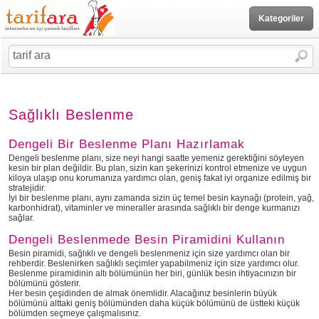
Kategoriler
Sağlıklı Beslenme
Dengeli Bir Beslenme Planı Hazırlamak
Dengeli beslenme planı, size neyi hangi saatte yemeniz gerektiğini söyleyen
kesin bir plan değildir. Bu plan, sizin kan şekerinizi kontrol etmenize ve uygun
kiloya ulaşıp onu korumanıza yardımcı olan, geniş fakat iyi organize edilmiş bir
stratejidir.
İyi bir beslenme planı, aynı zamanda sizin üç temel besin kaynağı (protein, yağ,
karbonhidrat), vitaminler ve mineraller arasında sağlıklı bir denge kurmanızı
sağlar.
Dengeli Beslenmede Besin Piramidini Kullanın
Besin piramidi, sağlıklı ve dengeli beslenmeniz için size yardımcı olan bir
rehberdir. Beslenirken sağlıklı seçimler yapabilmeniz için size yardımcı olur.
Beslenme piramidinin altı bölümünün her biri, günlük besin ihtiyacınızın bir
bölümünü gösterir.
Her besin çeşidinden de almak önemlidir. Alacağınız besinlerin büyük
bölümünü alttaki geniş bölümünden daha küçük bölümünü de üstteki küçük
bölümden seçmeye çalışmalısınız.