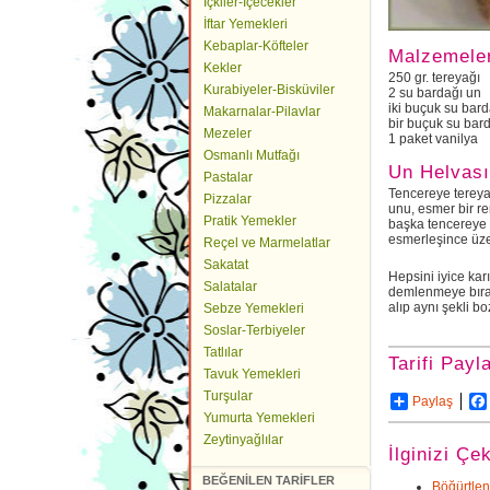
İçkiler-İçecekler
İftar Yemekleri
Kebaplar-Köfteler
Malzemele
Kekler
250 gr. tereyağı
Kurabiyeler-Bisküviler
2 su bardağı un
iki buçuk su bard
Makarnalar-Pilavlar
bir buçuk su bard
Mezeler
1 paket vanilya
Osmanlı Mutfağı
Un Helvası
Pastalar
Tencereye tereyağ
Pizzalar
unu, esmer bir re
Pratik Yemekler
başka tencereye s
esmerleşince üz
Reçel ve Marmelatlar
Sakatat
Hepsini iyice kar
Salatalar
demlenmeye bırakı
alıp aynı şekli b
Sebze Yemekleri
Soslar-Terbiyeler
Tatlılar
Tarifi Payl
Tavuk Yemekleri
Turşular
Paylaş
Yumurta Yemekleri
Zeytinyağlılar
İlginizi Çe
BEĞENİLEN TARİFLER
Böğürtlenl