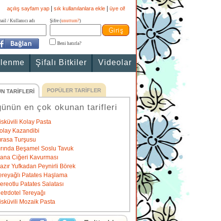
|
|
açılış sayfam yap
sık kullanılanlara ekle
üye ol!
ail / Kullanıcı adı
Şifre (
unuttum?
)
Beni hatırla?
slenme
Şifalı Bitkiler
Videolar
POPÜLER TARİFLER
N TARİFLERİ
ünün en çok okunan tarifleri
isküvili Kolay Pasta
olay Kazandibi
ırasa Turşusu
ırında Beşamel Soslu Tavuk
ana Ciğeri Kavurması
azır Yufkadan Peynirli Börek
ereyağlı Patates Haşlama
ereotlu Patates Salatası
etrdotel Tereyağı
isküvili Mozaik Pasta