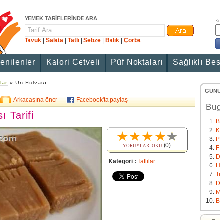
YEMEK TARİFLERİNDE ARA
Em
Tavuk
|
Salata
|
Tatlı
|
Sebze
|
Balık
|
Çorba
enilenler
Kalori Cetveli
Püf Noktaları
Sağlıklı Be
ılar
» Un Helvası
GÜNÜ
Arkadaşına öner
Facebook'ta paylaş
Bug
ı Tarifi
B
K
P
(0)
YORUMLARI OKU
F
D
Kategori :
Tatlılar
H
T
D
M
B