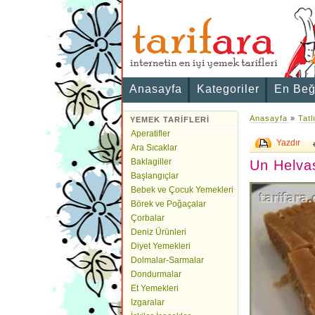
Anasayfa
Kategoriler
En Beğ
Anasayfa
»
Tatl
YEMEK TARİFLERİ
Aperatifler
Yazdır
Ara Sıcaklar
Baklagiller
Un Helvas
Başlangıçlar
Bebek ve Çocuk Yemekleri
Börek ve Poğaçalar
Çorbalar
Deniz Ürünleri
Diyet Yemekleri
Dolmalar-Sarmalar
Dondurmalar
Et Yemekleri
Izgaralar