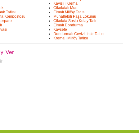
Kayısılı Krema
rek
Çikolatalı Mus
ak Tatlısı
Elmalı Milföy Tatlısı
lma Kompostosu
Muhallebili Paşa Lokumu
kerpare
Çikolata Soslu Kolay Tatlı
lı
Elmalı Dondurma
vası
Kaysefe
Dondurmalı Cevizli İncir Tatlısı
i
Kremalı Milföy Tatlısı
Oy Ver