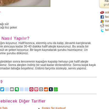
r
as
fa
liv
ağı süt
red
ağı toz şeker
twi
 Nasıl Yapılır?
ını koyunuz. Hafif kızınca, elenmiş unu da katıp, devamlı karıştırarak
nk alıncaya kadar 30-40 dakika hafif ateşte kavurunuz. Bu arada bir
üt ve şekeri koyunuz. Bir taşım kaynatarak şurubu hazırlayınız. Un
erine şurubu dökünüz.
ıştırdıktan sonra tencerenin kapağını kapatıp helvayı çok hafif ateşte
nız. Sonra ateşten indirip bir saat kadar dinlendiriniz. Sonra kaşık kaşık
ozmadan tabağa boşaltınız. Üstünü tarçınla süsleyip, servis yapınız.
aş
Facebook
Twitter
delicious
Email
Evernote
friendfeed
google_bookmarks
Pinterest
Pocket
Print
Reddit
Tumblr
WhatsApp
kebilecek Diğer Tarifler
i Tatlı
Fıstıklı Tel Kadayıf