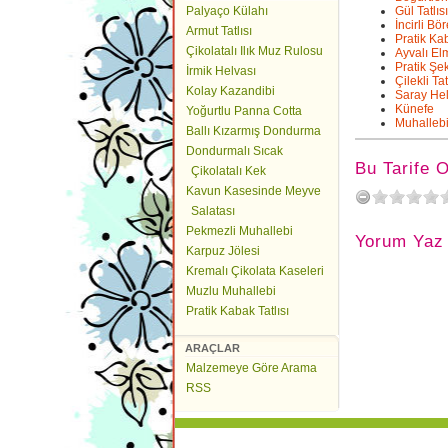
Palyaço Külahı
Gül Tatlısı
İncirli Bö
Armut Tatlısı
Pratik Kab
Çikolatalı Ilık Muz Rulosu
Ayvalı E
Pratik Şe
İrmik Helvası
Çilekli Tat
Kolay Kazandibi
Saray Hel
Künefe
Yoğurtlu Panna Cotta
Muhalleb
Ballı Kızarmış Dondurma
Dondurmalı Sıcak
Bu Tarife 
Çikolatalı Kek
Kavun Kasesinde Meyve
Salatası
Pekmezli Muhallebi
Yorum Yaz
Karpuz Jölesi
Kremalı Çikolata Kaseleri
Muzlu Muhallebi
Pratik Kabak Tatlısı
ARAÇLAR
Malzemeye Göre Arama
RSS