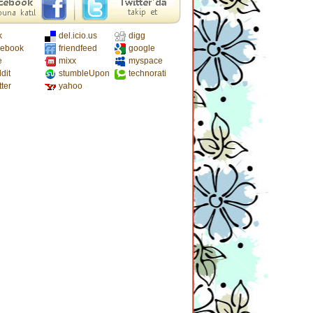
k
del.icio.us
digg
cebook
friendfeed
google
e
mixx
myspace
dit
stumbleUpon
technorati
tter
yahoo