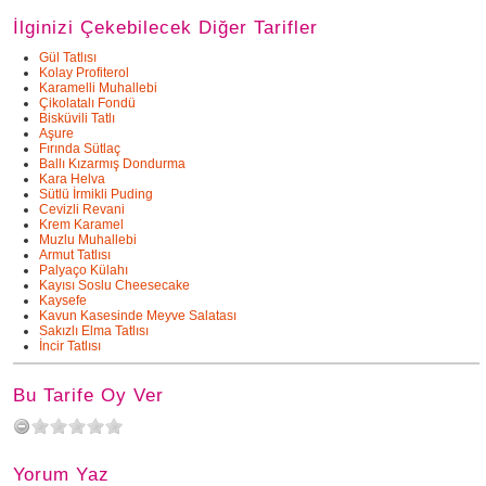
İlginizi Çekebilecek Diğer Tarifler
Gül Tatlısı
Kolay Profiterol
Karamelli Muhallebi
Çikolatalı Fondü
Bisküvili Tatlı
Aşure
Fırında Sütlaç
Ballı Kızarmış Dondurma
Kara Helva
Sütlü İrmikli Puding
Cevizli Revani
Krem Karamel
Muzlu Muhallebi
Armut Tatlısı
Palyaço Külahı
Kayısı Soslu Cheesecake
Kaysefe
Kavun Kasesinde Meyve Salatası
Sakızlı Elma Tatlısı
İncir Tatlısı
Bu Tarife Oy Ver
Yorum Yaz