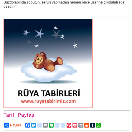
Buzdolabında soğutun, servis yapmadan hemen önce üzerine çikolatalı sos
gezdirin.
Tarifi Paylaş
Paylaş
Facebook
Twitter
delicious
Email
Evernote
friendfeed
google_bookmarks
Pinterest
Pocket
Print
Reddit
Tumblr
WhatsApp