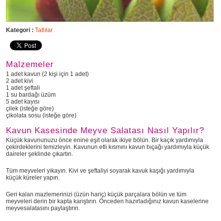
Kategori :
Tatlılar
Malzemeler
1 adet kavun (2 kişi için 1 adet)
2 adet kivi
1 adet şeftali
1 su bardağı üzüm
5 adet kayısı
çilek (isteğe göre)
çikolata sosu (isteğe göre)
Kavun Kasesinde Meyve Salatası Nasıl Yapılır?
Küçük kavununuzu önce enine eşit olarak ikiye bölün. Bir kaçık yardımıyla
çekirdeklerini temizleyin. Kavunun etli kısmını kavun bıçağı yardımıyla küçük
daireler şeklinde çıkartın.
Tüm meyveleri yıkayın. Kivi ve şeftaliyi soyarak kavuk kaşığı yardımıyla
küçük küreler yapın.
Geri kalan mazlemerinizi (üzün hariç) küçük parçalara bölün ve tüm
meyveleri derin bir kapta karıştırın. Önceden hazırladığınız kavun kaselerine
meyvesalatasını paylaştırın.