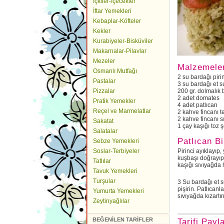
İçkiler-İçecekler
İftar Yemekleri
Kebaplar-Köfteler
Kekler
Kurabiyeler-Bisküviler
Makarnalar-Pilavlar
Mezeler
Malzemele
Osmanlı Mutfağı
2 su bardağı piri
Pastalar
3 su bardağı et s
Pizzalar
200 gr. dolmalık 
2 adet domates
Pratik Yemekler
4 adet patlıcan
Reçel ve Marmelatlar
2 kahve fincanı t
2 kahve fincanı s
Sakatat
1 çay kaşığı toz 
Salatalar
Patlıcan Bi
Sebze Yemekleri
Soslar-Terbiyeler
Pirinci ayıklayıp
kuşbaşı doğrayıp,
Tatlılar
kaşığı sıvıyağda 
Tavuk Yemekleri
Turşular
3 Su bardağı et s
pişirin. Patlıcan
Yumurta Yemekleri
sıvıyağda kızartın
Zeytinyağlılar
BEĞENİLEN TARİFLER
Tarifi Payl