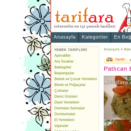
Anasayfa
Kategoriler
En Beğ
Anasayfa
»
Maka
YEMEK TARİFLERİ
Aperatifler
Yazdır
Ara Sıcaklar
Baklagiller
Patlıcan 
Başlangıçlar
Bebek ve Çocuk Yemekleri
Börek ve Poğaçalar
Çorbalar
Deniz Ürünleri
Diyet Yemekleri
Dolmalar-Sarmalar
Dondurmalar
Et Yemekleri
Izgaralar