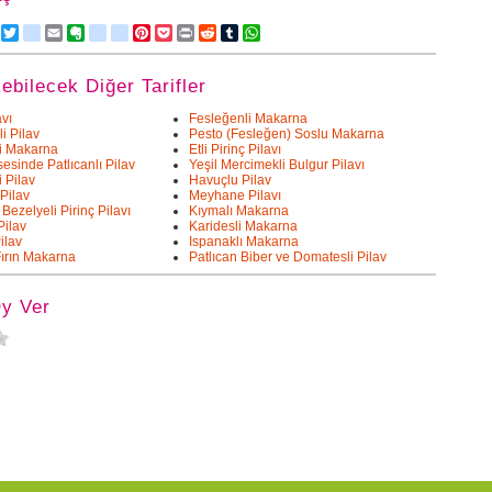
Facebook
Twitter
delicious
Email
Evernote
friendfeed
google_bookmarks
Pinterest
Pocket
Print
Reddit
Tumblr
WhatsApp
kebilecek Diğer Tarifler
avı
Fesleğenli Makarna
i Pilav
Pesto (Fesleğen) Soslu Makarna
i Makarna
Etli Pirinç Pilavı
esinde Patlıcanlı Pilav
Yeşil Mercimekli Bulgur Pilavı
 Pilav
Havuçlu Pilav
Pilav
Meyhane Pilavı
 Bezelyeli Pirinç Pilavı
Kıymalı Makarna
Pilav
Karidesli Makarna
ilav
Ispanaklı Makarna
Fırın Makarna
Patlıcan Biber ve Domatesli Pilav
Oy Ver