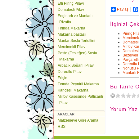
Etli Pirinç Pilavı
Paylaş
Domatesli Pilav
Enginarlı ve Mantarlı
Rizotto
İlginizi Çe
Fırında Makarna
Pirinç Pil
Makarna pastası
Mercimekl
Mantar Soslu Tortellini
Domatesl
Milföy Kas
Mercimekli Pilav
Domatesli
Pesto (Fesleğen) Soslu
Bezelyeli 
Makarna
Parça Etli
Dereotlu 
Arpacık Soğanlı Pilav
Nohutlu P
Dereotlu Pilav
Mantarlı 
Erişte
Fırında Peynirli Makarna
Bu Tarife 
Karidesli Makarna
Milföy Kasesinde Patlıcanlı
Pilav
Yorum Yaz
ARAÇLAR
Malzemeye Göre Arama
RSS