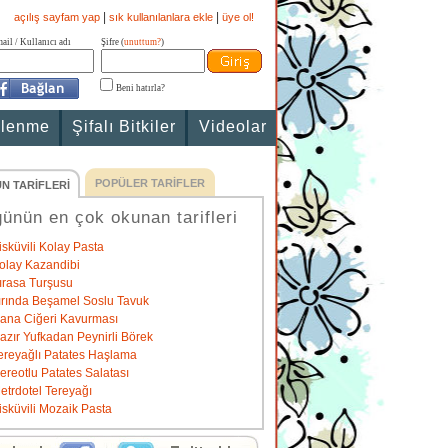
|
|
açılış sayfam yap
sık kullanılanlara ekle
üye ol!
ail / Kullanıcı adı
Şifre (
unuttum?
)
Beni hatırla?
slenme
Şifalı Bitkiler
Videolar
POPÜLER TARİFLER
N TARİFLERİ
ünün en çok okunan tarifleri
isküvili Kolay Pasta
olay Kazandibi
ırasa Turşusu
ırında Beşamel Soslu Tavuk
ana Ciğeri Kavurması
azır Yufkadan Peynirli Börek
ereyağlı Patates Haşlama
ereotlu Patates Salatası
etrdotel Tereyağı
isküvili Mozaik Pasta