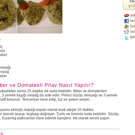
as
fa
liv
red
twi
r
nç
uyu
biber
ereyağı
ıvıyağ
şeker
ber ve Domatesli Pilav Nasıl Yapılır?
, yıkadıktan sonra 25 dakika ılık suda bekletin. Biber ve domatesleri
 3 yemek kaşığı sıvıyağ da sote edin. Pirinci süzüp, tereyağı ve 3 yemek
hafif kavurun. Tencereye ilave edip, tuz ve şekeri serpin.
uyunu ekleyip, kapağı kapalı olarak kısık ateşte 20 dakika
ları alacalı soyup, kuşbaşı doğrayın. Tuzlu ve limonlu suda bekletin. Süzüp,
. Kızarmış patlıcanları ilave ederek karıştırın. Ilık olarak servis yapın.
aş