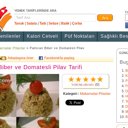
YEMEK TARİFLERİNDE ARA
Em
Tavuk
|
Salata
|
Tatlı
|
Sebze
|
Balık
|
Çorba
enilenler
Kalori Cetveli
Püf Noktaları
Sağlıklı Be
rnalar-Pilavlar
» Patlıcan Biber ve Domatesli Pilav
GÜNÜ
Arkadaşına öner
Facebook'ta paylaş
Bug
Biber ve Domatesli Pilav Tarifi
B
K
P
(0)
YORUMLARI OKU
F
D
Kategori :
Makarnalar-Pilavlar
H
T
D
M
B