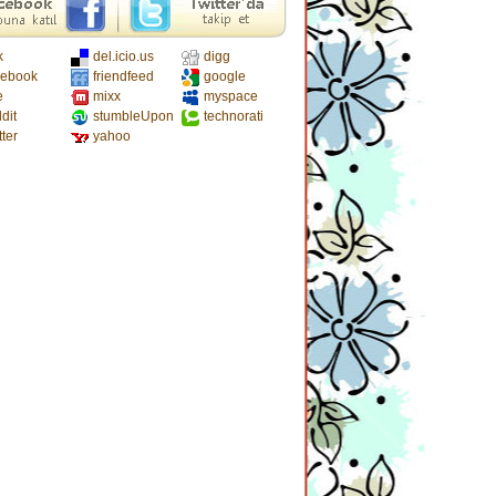
k
del.icio.us
digg
cebook
friendfeed
google
e
mixx
myspace
dit
stumbleUpon
technorati
tter
yahoo