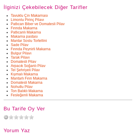
İlginizi Çekebilecek Diğer Tarifler
Tavuklu Çin Makarnası
Limonlu Pirinç Pilavı
Patlıcan Biber ve Domatesli Pilav
Fırında Makarna
Patlıcanlı Makarna
Makarna pastası
Mantar Soslu Tortellini
Sade Pilav
Fırında Peynirli Makarna
Bulgur Pilavı
Tarak Pilavı
Domatesli Pilav
Arpacık Soğanlı Pilav
Tel Şehriyeli Pilav
Kıymalı Makarna
Mantarlı Fırın Makarna
Domatesli Makarna
Nohutlu Pilav
Ton Balıklı Makarna
Fesleğenli Makarna
Bu Tarife Oy Ver
Yorum Yaz