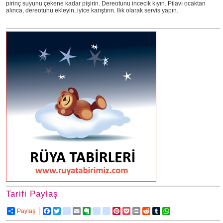
pirinç suyunu çekene kadar pişirin. Dereotunu incecik kıyın. Pilavı ocaktan
alınca, dereotunu ekleyin, iyice karıştırın. Ilık olarak servis yapın.
Tarifi Paylaş
Paylaş
Facebook
Twitter
delicious
Email
Evernote
friendfeed
google_bookmarks
Pinterest
Pocket
Print
Reddit
Tumblr
WhatsApp