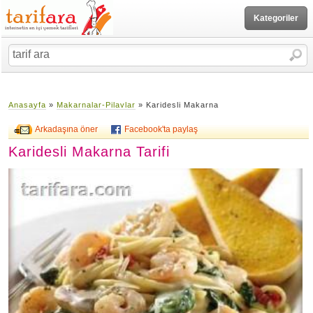
Kategoriler
Anasayfa
»
Makarnalar-Pilavlar
» Karidesli Makarna
Arkadaşına öner
Facebook'ta paylaş
Karidesli Makarna Tarifi