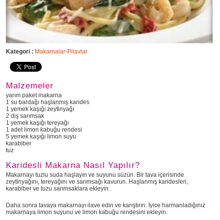
Kategori :
Makarnalar-Pilavlar
Malzemeler
yarım paket makarna
1 su bardağı haşlanmış karides
1 yemek kaşığı zeytinyağı
2 diş sarımsak
1 yemek kaşığı tereyağı
1 adet limon kabuğu rendesi
5 yemek kaşığı limon suyu
karabiber
tuz
Karidesli Makarna Nasıl Yapılır?
Makarnayı tuzlu suda haşlayın ve suyunu süzün. Bir tava içerisinde
zeytinyağını, tereyağını ve sarımsağı kavurun. Haşlanmış karidesleri,
karabiber ve tuzu sarımsaklara ekleyin.
Daha sonra tavaya makarnayı ilave edin ve karıştırın. İyice harmanladığınız
makarnaya limon suyunu ve limon kabuğu rendesini ekleyin.