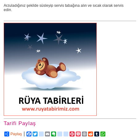
Arzuladığınız şekilde süsleyip servis tabağına alın ve sıcak olarak servis
edin.
Tarifi Paylaş
Paylaş
Facebook
Twitter
delicious
Email
Evernote
friendfeed
google_bookmarks
Pinterest
Pocket
Print
Reddit
Tumblr
WhatsApp