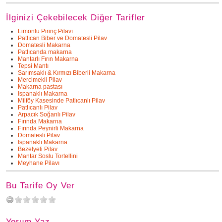
İlginizi Çekebilecek Diğer Tarifler
Limonlu Pirinç Pilavı
Patlıcan Biber ve Domatesli Pilav
Domatesli Makarna
Patlıcanda makarna
Mantarlı Fırın Makarna
Tepsi Mantı
Sarımsaklı & Kırmızı Biberli Makarna
Mercimekli Pilav
Makarna pastası
Ispanaklı Makarna
Milföy Kasesinde Patlıcanlı Pilav
Patlıcanlı Pilav
Arpacık Soğanlı Pilav
Fırında Makarna
Fırında Peynirli Makarna
Domatesli Pilav
Ispanaklı Makarna
Bezelyeli Pilav
Mantar Soslu Tortellini
Meyhane Pilavı
Bu Tarife Oy Ver
Yorum Yaz