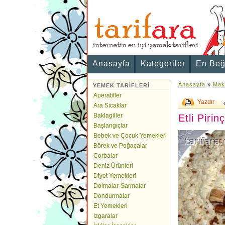
Anasayfa
Kategoriler
En Beğ
Anasayfa
»
Maka
YEMEK TARİFLERİ
Aperatifler
Yazdır
Ara Sıcaklar
Baklagiller
Etli Pirinç
Başlangıçlar
Bebek ve Çocuk Yemekleri
Börek ve Poğaçalar
Çorbalar
Deniz Ürünleri
Diyet Yemekleri
Dolmalar-Sarmalar
Dondurmalar
Et Yemekleri
Izgaralar