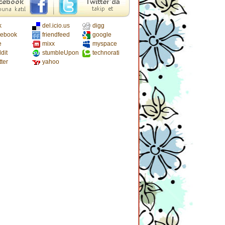
k
del.icio.us
digg
cebook
friendfeed
google
e
mixx
myspace
dit
stumbleUpon
technorati
tter
yahoo