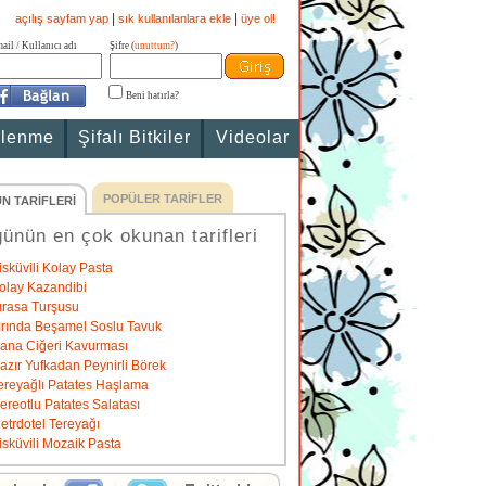
|
|
açılış sayfam yap
sık kullanılanlara ekle
üye ol!
ail / Kullanıcı adı
Şifre (
unuttum?
)
Beni hatırla?
slenme
Şifalı Bitkiler
Videolar
POPÜLER TARİFLER
N TARİFLERİ
ünün en çok okunan tarifleri
isküvili Kolay Pasta
olay Kazandibi
ırasa Turşusu
ırında Beşamel Soslu Tavuk
ana Ciğeri Kavurması
azır Yufkadan Peynirli Börek
ereyağlı Patates Haşlama
ereotlu Patates Salatası
etrdotel Tereyağı
isküvili Mozaik Pasta