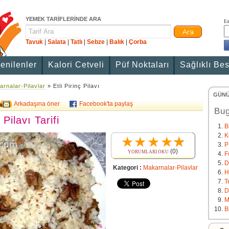
YEMEK TARİFLERİNDE ARA
Em
Tavuk
|
Salata
|
Tatlı
|
Sebze
|
Balık
|
Çorba
enilenler
Kalori Cetveli
Püf Noktaları
Sağlıklı Be
rnalar-Pilavlar
» Etli Pirinç Pilavı
GÜNÜ
Arkadaşına öner
Facebook'ta paylaş
Bug
 Pilavı Tarifi
B
K
P
(0)
YORUMLARI OKU
F
D
Kategori :
Makarnalar-Pilavlar
H
T
D
M
B