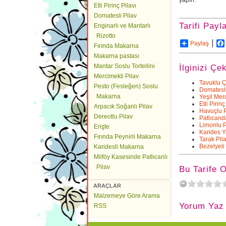
yapın.
Etli Pirinç Pilavı
Domatesli Pilav
Tarifi Payl
Enginarlı ve Mantarlı
Rizotto
Paylaş
Fırında Makarna
Makarna pastası
Mantar Soslu Tortellini
İlginizi Çe
Mercimekli Pilav
Tavuklu Ç
Pesto (Fesleğen) Soslu
Domatesl
Makarna
Yeşil Merc
Etli Pirinç
Arpacık Soğanlı Pilav
Havuçlu P
Dereotlu Pilav
Patlıcan
Limonlu Pi
Erişte
Karides Y
Fırında Peynirli Makarna
Tarak Pila
Bezelyeli 
Karidesli Makarna
Milföy Kasesinde Patlıcanlı
Pilav
Bu Tarife 
ARAÇLAR
Malzemeye Göre Arama
Yorum Yaz
RSS