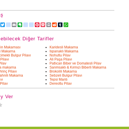
aş
Facebook
Twitter
delicious
Email
Evernote
friendfeed
google_bookmarks
Pinterest
Pocket
Print
Reddit
Tumblr
WhatsApp
kebilecek Diğer Tarifler
in Makarnası
Karidesli Makarna
i Makarna
Ispanaklı Makarna
imekli Bulgur Pilavı
Nohutlu Pilav
 Pilavı
Ali Paşa Pilavı
ilav
Patlıcan Biber ve Domatesli Pilav
da makarna
Sarımsaklı & Kırmızı Biberli Makarna
rinç Pilavı
Brokolili Makarna
ahnili Makarna
Sebzeli Bulgur Pilavı
vı
Tepsi Mantı
Pilav
Dereotlu Pilav
Oy Ver