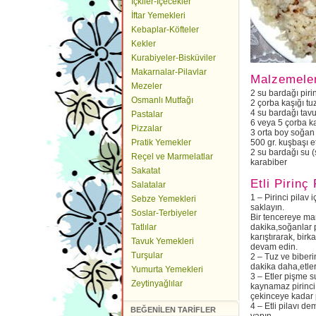
İçkiler-İçecekler
İftar Yemekleri
Kebaplar-Köfteler
Kekler
Kurabiyeler-Bisküviler
Makarnalar-Pilavlar
Malzemele
Mezeler
2 su bardağı piri
Osmanlı Mutfağı
2 çorba kaşığı tu
4 su bardağı tav
Pastalar
6 veya 5 çorba k
Pizzalar
3 orta boy soğan
Pratik Yemekler
500 gr. kuşbaşı e
2 su bardağı su (
Reçel ve Marmelatlar
karabiber
Sakatat
Etli Pirinç
Salatalar
1 – Pirinci pilav 
Sebze Yemekleri
saklayın.
Soslar-Terbiyeler
Bir tencereye marg
Tatlılar
dakika,soğanlar p
karıştırarak, bir
Tavuk Yemekleri
devam edin.
Turşular
2 – Tuz ve biberin
dakika daha,etle
Yumurta Yemekleri
3 – Etler pişme s
Zeytinyağlılar
kaynamaz pirinci
çekinceye kadar p
4 – Etli pilavı d
BEĞENİLEN TARİFLER