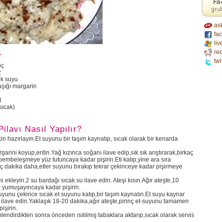
as
fa
liv
red
r
twi
nç
z
uk suyu
aşığı margarin
t
sıcak)
 Pilavı Nasıl Yapılır?
için hazırlayın.Et suyunu bir taşım kaynatıp, sıcak olarak bir kenarda
arini koyup,eritin.Yağ kızınca soğanı ilave edip,sık sık arıştırarak,birkaç
embeleşmeye yüz tutuncaya kadar pişirin.Eti katıp,yine ara sıra
kaç dakika daha,etler suyunu bırakıp tekrar çekinceye kadar pişirmeye
i ekleyin.2 su bardağı sıcak su ilave edin. Ateşi kısın.Ağır ateşte,10
r yumuşayıncaya kadar pişirin.
uyunu çekince sıcak et suyunu katıp,bir taşım kaynatın.Et suyu kaynar
 ilave edin.Yaklaşık 18-20 dakika,ağır ateşte,pirinç et-suyunu tamamen
işirin.
emlendirdikten sonra önceden ısıtılmış tabaklara aktarıp,sıcak olarak servis