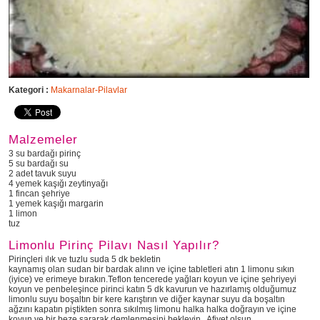
Kategori :
Makarnalar-Pilavlar
Malzemeler
3 su bardağı pirinç
5 su bardağı su
2 adet tavuk suyu
4 yemek kaşığı zeytinyağı
1 fincan şehriye
1 yemek kaşığı margarin
1 limon
tuz
Limonlu Pirinç Pilavı Nasıl Yapılır?
Pirinçleri ılık ve tuzlu suda 5 dk bekletin
kaynamış olan sudan bir bardak alınn ve içine tabletleri atın 1 limonu sıkın
(iyice) ve erimeye bırakın.Teflon tencerede yağları koyun ve içine şehriyeyi
koyun ve penbeleşince pirinci katın 5 dk kavurun ve hazırlamış olduğumuz
limonlu suyu boşaltın bir kere karıştırın ve diğer kaynar suyu da boşaltın
ağzını kapatın piştikten sonra sıkılmış limonu halka halka doğrayın ve içine
koyun ve bir beze sararak demlenmesini bekleyin . Afiyet olsun