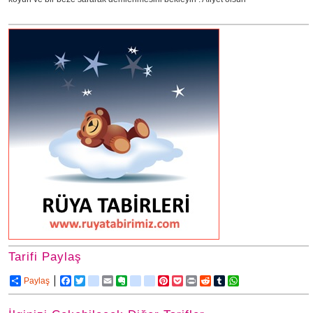
Tarifi Paylaş
Paylaş
Facebook
Twitter
delicious
Email
Evernote
friendfeed
google_bookmarks
Pinterest
Pocket
Print
Reddit
Tumblr
WhatsApp