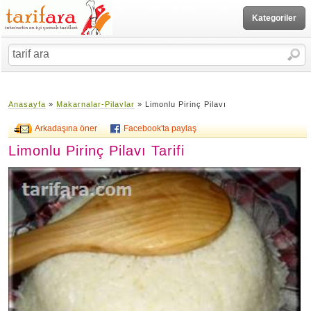
Kategoriler
Anasayfa
»
Makarnalar-Pilavlar
» Limonlu Pirinç Pilavı
Arkadaşına öner
Facebook'ta paylaş
Limonlu Pirinç Pilavı Tarifi