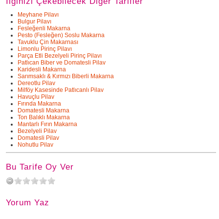
İlginizi Çekebilecek Diğer Tarifler
Meyhane Pilavı
Bulgur Pilavı
Fesleğenli Makarna
Pesto (Fesleğen) Soslu Makarna
Tavuklu Çin Makarnası
Limonlu Pirinç Pilavı
Parça Etli Bezelyeli Pirinç Pilavı
Patlıcan Biber ve Domatesli Pilav
Karidesli Makarna
Sarımsaklı & Kırmızı Biberli Makarna
Dereotlu Pilav
Milföy Kasesinde Patlıcanlı Pilav
Havuçlu Pilav
Fırında Makarna
Domatesli Makarna
Ton Balıklı Makarna
Mantarlı Fırın Makarna
Bezelyeli Pilav
Domatesli Pilav
Nohutlu Pilav
Bu Tarife Oy Ver
Yorum Yaz