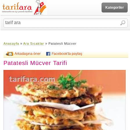
Kategoriler
Anasayfa
»
Ara Sıcaklar
» Patatesli Mücver
Arkadaşına öner
Facebook'ta paylaş
Patatesli Mücver Tarifi