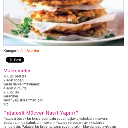
Kategori :
Ara Sıcaklar
Malzemeler
700 gr. patates
2 adet soğan
yarım demet maydanoz
4 adet yumurta
250 gr. un
karabiber
zeytinyağı (kızartmak için)
tuz
Patatesli Mücver Nasıl Yapılır?
Patatesi büyük bir tencerede tuzlu suda haşlayıp kabuklarını soyun.
Soğanların da kabuklarını soyun. Patates ve soğanı ayrı kaplarda
rendeleyin. Patatesi bir tülbente sarıp suyunu sıkın. Maydanozu ayıklayıp