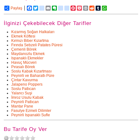
Paylaş
Facebook
Twitter
delicious
Email
Evernote
friendfeed
google_bookmarks
Pinterest
Pocket
Print
Reddit
Tumblr
WhatsApp
İlginizi Çekebilecek Diğer Tarifler
Kızarmış Soğan Halkaları
Ekmek Köftesi
Kırmızı Biber Kızartma
Fırında Sebzeli Patates Püresi
Çemenli Börek
Maydanozlu Ekmek
Ispanaklı Ekmekler
Havuç Mücveri
Pırasalı Börek
Soslu Kabak Kızartması
Peynirli ve Baharatlı Püre
Çintar Kavurma
Jalapeno Poppers
Soslu Patlıcan
Yalancı Suşi
İmroz Usulu Kabak
Peynirli Patlıcan
Mantar Pane
Fasulye Ezmeli Dilimler
Peynirli Ispanaklı Sufle
Bu Tarife Oy Ver