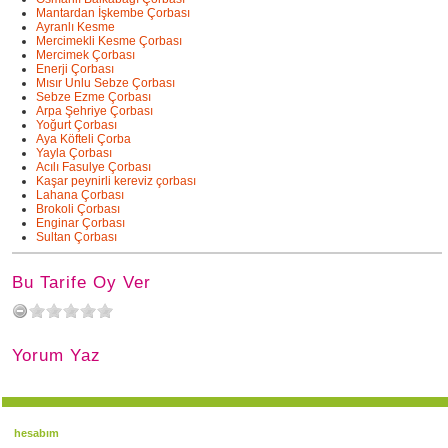
Mantardan İşkembe Çorbası
Ayranlı Kesme
Mercimekli Kesme Çorbası
Mercimek Çorbası
Enerji Çorbası
Mısır Unlu Sebze Çorbası
Sebze Ezme Çorbası
Arpa Şehriye Çorbası
Yoğurt Çorbası
Aya Köfteli Çorba
Yayla Çorbası
Acılı Fasulye Çorbası
Kaşar peynirli kereviz çorbası
Lahana Çorbası
Brokoli Çorbası
Enginar Çorbası
Sultan Çorbası
Bu Tarife Oy Ver
Yorum Yaz
hesabım