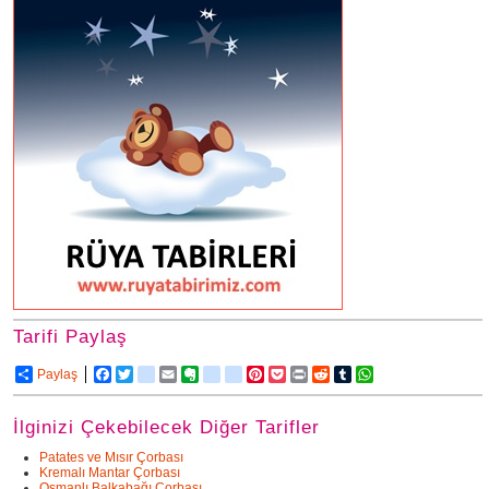
Tarifi Paylaş
Paylaş
Facebook
Twitter
delicious
Email
Evernote
friendfeed
google_bookmarks
Pinterest
Pocket
Print
Reddit
Tumblr
WhatsApp
İlginizi Çekebilecek Diğer Tarifler
Patates ve Mısır Çorbası
Kremalı Mantar Çorbası
Osmanlı Balkabağı Çorbası