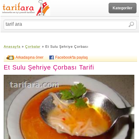
Kategoriler
Anasayfa
»
Çorbalar
» Et Sulu Şehriye Çorbası
Arkadaşına öner
Facebook'ta paylaş
Et Sulu Şehriye Çorbası Tarifi