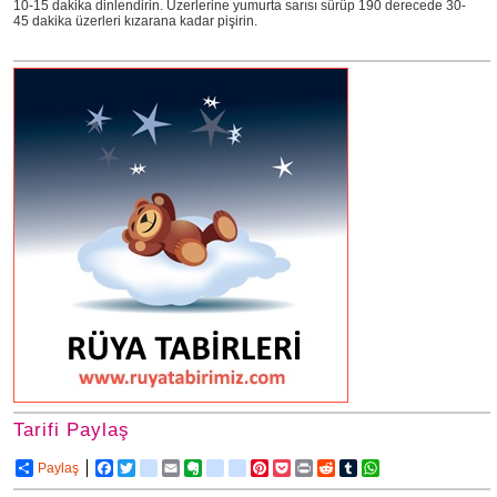
10-15 dakika dinlendirin. Üzerlerine yumurta sarısı sürüp 190 derecede 30-
45 dakika üzerleri kızarana kadar pişirin.
Tarifi Paylaş
Paylaş
Facebook
Twitter
delicious
Email
Evernote
friendfeed
google_bookmarks
Pinterest
Pocket
Print
Reddit
Tumblr
WhatsApp