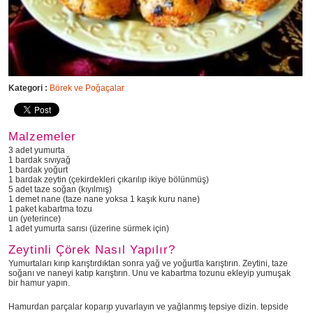
Kategori :
Börek ve Poğaçalar
Malzemeler
3 adet yumurta
1 bardak sıvıyağ
1 bardak yoğurt
1 bardak zeytin (çekirdekleri çıkarılıp ikiye bölünmüş)
5 adet taze soğan (kıyılmış)
1 demet nane (taze nane yoksa 1 kaşık kuru nane)
1 paket kabartma tozu
un (yeterince)
1 adet yumurta sarısı (üzerine sürmek için)
Zeytinli Çörek Nasıl Yapılır?
Yumurtaları kırıp karıştırdıktan sonra yağ ve yoğurtla karıştırın. Zeytini, taze
soğanı ve naneyi katıp karıştırın. Unu ve kabartma tozunu ekleyip yumuşak
bir hamur yapın.
Hamurdan parçalar koparıp yuvarlayın ve yağlanmış tepsiye dizin. tepside