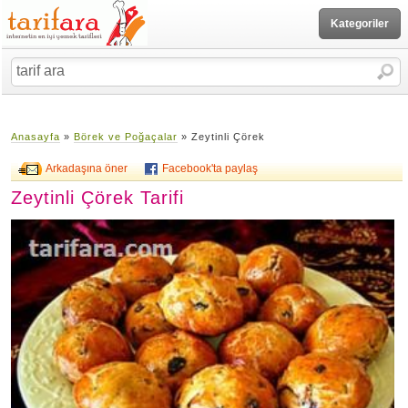
Kategoriler
Anasayfa
»
Börek ve Poğaçalar
» Zeytinli Çörek
Arkadaşına öner
Facebook'ta paylaş
Zeytinli Çörek Tarifi