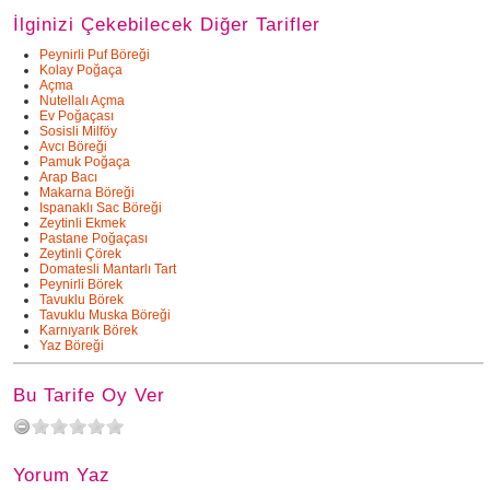
İlginizi Çekebilecek Diğer Tarifler
Peynirli Puf Böreği
Kolay Poğaça
Açma
Nutellalı Açma
Ev Poğaçası
Sosisli Milföy
Avcı Böreği
Pamuk Poğaça
Arap Bacı
Makarna Böreği
Ispanaklı Sac Böreği
Zeytinli Ekmek
Pastane Poğaçası
Zeytinli Çörek
Domatesli Mantarlı Tart
Peynirli Börek
Tavuklu Börek
Tavuklu Muska Böreği
Karnıyarık Börek
Yaz Böreği
Bu Tarife Oy Ver
Yorum Yaz