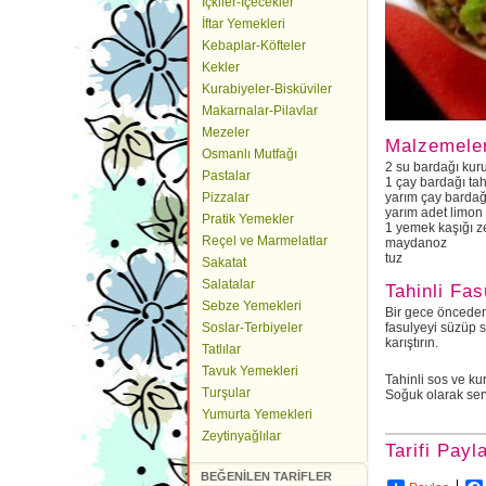
İçkiler-İçecekler
İftar Yemekleri
Kebaplar-Köfteler
Kekler
Kurabiyeler-Bisküviler
Makarnalar-Pilavlar
Mezeler
Malzemele
Osmanlı Mutfağı
2 su bardağı kuru
Pastalar
1 çay bardağı tah
Pizzalar
yarım çay bardağı
yarım adet limon
Pratik Yemekler
1 yemek kaşığı z
Reçel ve Marmelatlar
maydanoz
tuz
Sakatat
Salatalar
Tahinli Fas
Sebze Yemekleri
Bir gece önceden
Soslar-Terbiyeler
fasulyeyi süzüp s
karıştırın.
Tatlılar
Tavuk Yemekleri
Tahinli sos ve ku
Turşular
Soğuk olarak serv
Yumurta Yemekleri
Zeytinyağlılar
Tarifi Payl
BEĞENİLEN TARİFLER