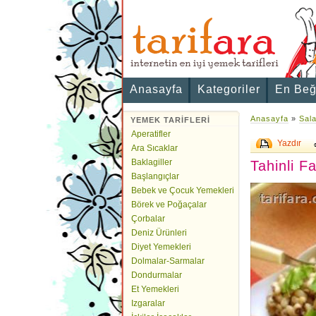
Anasayfa
Kategoriler
En Beğ
Anasayfa
»
Sala
YEMEK TARİFLERİ
Aperatifler
Yazdır
Ara Sıcaklar
Baklagiller
Tahinli Fa
Başlangıçlar
Bebek ve Çocuk Yemekleri
Börek ve Poğaçalar
Çorbalar
Deniz Ürünleri
Diyet Yemekleri
Dolmalar-Sarmalar
Dondurmalar
Et Yemekleri
Izgaralar