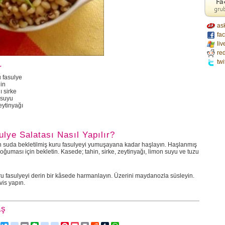
as
fa
liv
red
twi
r
 fasulye
in
 sirke
 suyu
eytinyağı
ulye Salatası Nasıl Yapılır?
 suda bekletilmiş kuru fasulyeyi yumuşayana kadar haşlayın. Haşlanmış
oğuması için bekletin. Kasede; tahin, sirke, zeytinyağı, limon suyu ve tuzu
ru fasulyeyi derin bir kâsede harmanlayın. Üzerini maydanozla süsleyin.
is yapın.
aş