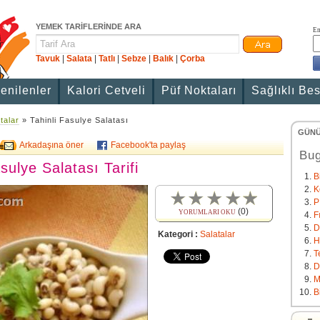
YEMEK TARİFLERİNDE ARA
Em
Tavuk
|
Salata
|
Tatlı
|
Sebze
|
Balık
|
Çorba
enilenler
Kalori Cetveli
Püf Noktaları
Sağlıklı Be
talar
» Tahinli Fasulye Salatası
GÜNÜ
Arkadaşına öner
Facebook'ta paylaş
Bug
sulye Salatası Tarifi
B
K
P
(0)
YORUMLARI OKU
F
D
Kategori :
Salatalar
H
T
D
M
B