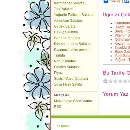
Paylaş
Karnıbahar Salatası
Top Patates
İlginizi Çe
Yoğurtlu Patlıcan Salatası
Amerikan Salatası
Karnıbaha
Göbek Salata
Deniz Fas
Soya Filiz
Havuç Salatası
Vitamin 
Ispanak Salatası
Nohut sal
Közlenmiş
Kırmızı Lahana Salatası
Tavuklu S
Kızarmış hellim peynirli
Biber Sal
salata
Yeşil Sala
Yoğurtlu 
Nohut salatası
Patates Salatası
Bu Tarife 
Piyaz
Sosisli Marul Salatası
Soya Filizli Salata
Yorum Yaz
ARAÇLAR
Malzemeye Göre Arama
RSS
hesabım