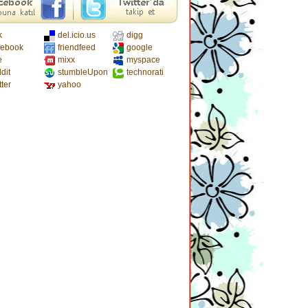
k
del.icio.us
digg
cebook
friendfeed
google
e
mixx
myspace
dit
stumbleUpon
technorati
tter
yahoo