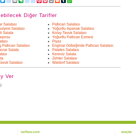
Facebook
Twitter
delicious
Email
Evernote
friendfeed
google_bookmarks
Pinterest
Pocket
Print
Reddit
Tumblr
WhatsApp
kebilecek Diğer Tarifler
r Salatası
Patlıcan Salatası
ulyesi Salatası
Yoğurtlu Ispanak Salatası
li Salata
Kolay Tavuk Salatası
Deposu
Yoğurtlu Patlıcan Ezmesi
atası
Piyaz
 Patlıcan Salatası
Enginar Göbeğinde Patlıcan Salatası
ezar Salata
Patates Salatası
atası
Kereviz Salata
ta
Zehter Salatası
Tavuk Salatası
Waldorf Salatası
Oy Ver
tarifara.com
araçlar