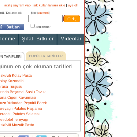
|
|
açılış sayfam yap
sık kullanılanlara ekle
üye ol!
ail / Kullanıcı adı
Şifre (
unuttum?
)
Beni hatırla?
slenme
Şifalı Bitkiler
Videolar
POPÜLER TARİFLER
N TARİFLERİ
ünün en çok okunan tarifleri
isküvili Kolay Pasta
olay Kazandibi
ırasa Turşusu
ırında Beşamel Soslu Tavuk
ana Ciğeri Kavurması
azır Yufkadan Peynirli Börek
ereyağlı Patates Haşlama
ereotlu Patates Salatası
etrdotel Tereyağı
isküvili Mozaik Pasta