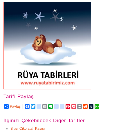
Tarifi Paylaş
Paylaş
Facebook
Twitter
delicious
Email
Evernote
friendfeed
google_bookmarks
Pinterest
Pocket
Print
Reddit
Tumblr
WhatsApp
İlginizi Çekebilecek Diğer Tarifler
Bitter Çikolatalı Kayısı