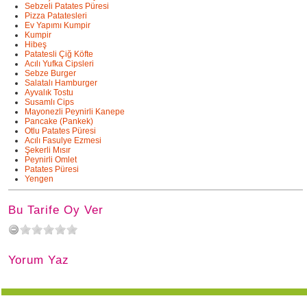
Sebzeli Patates Püresi
Pizza Patatesleri
Ev Yapımı Kumpir
Kumpir
Hibeş
Patatesli Çiğ Köfte
Acılı Yufka Cipsleri
Sebze Burger
Salatalı Hamburger
Ayvalık Tostu
Susamlı Cips
Mayonezli Peynirli Kanepe
Pancake (Pankek)
Otlu Patates Püresi
Acılı Fasulye Ezmesi
Şekerli Mısır
Peynirli Omlet
Patates Püresi
Yengen
Bu Tarife Oy Ver
Yorum Yaz