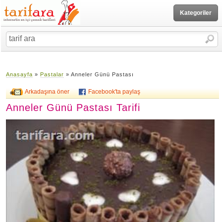
Kategoriler
Anasayfa
»
Pastalar
» Anneler Günü Pastası
Arkadaşına öner
Facebook'ta paylaş
Anneler Günü Pastası Tarifi