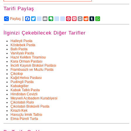
Tarifi Paylaş
Paylaş
Facebook
Twitter
delicious
Email
Evernote
friendfeed
google_bookmarks
Pinterest
Pocket
Print
Reddit
Tumblr
WhatsApp
İlginizi Çekebilecek Diğer Tarifler
Halleyli Pasta
Köstebek Pasta
Ballı Pasta
Vanilyalı Pasta
Hazır Kekten Tiramisu
Kara Orman Pastası
İncirli Kayısılı Bisküvi Pastası
Frambuazlı ve Muzlu Pasta
Çikotop
Kağıt Helva Pastası
Pudingli Pasta
Kabakgiller
Kabak Tatlılı Pasta
Hindistan Cevizli
Meyveli Acıbadem Kurabiyesi
Çikolatalı Rulo
Çikolatalı Bisküvili Pasta
Kirazlı Kek
Havuçlu İrmik Tatlısı
Elma Püreli Turta