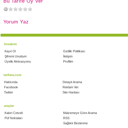
Bu Tarife Oy Ver
Yorum Yaz
hesabım
Kayıt Ol
Gizlilik Politikası
Şifremi Unuttum
İletişim
Üyelik Aktivasyonu
Profilim
tarifara.com
Hakkında
Detaylı Arama
Facebook
Reklam Ver
Twitter
Site Haritası
araçlar
Kalori Cetveli
Malzemeye Göre Arama
Püf Noktaları
RSS
Sağlıklı Beslenme