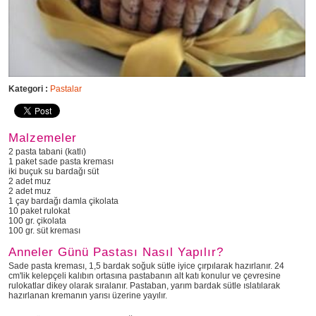
Kategori :
Pastalar
Malzemeler
2 pasta tabani (katlı)
1 paket sade pasta kreması
iki buçuk su bardağı süt
2 adet muz
2 adet muz
1 çay bardağı damla çikolata
10 paket rulokat
100 gr. çikolata
100 gr. süt kreması
Anneler Günü Pastası Nasıl Yapılır?
Sade pasta kreması, 1,5 bardak soğuk sütle iyice çırpılarak hazırlanır. 24
cm'lik kelepçeli kalıbın ortasına pastabanın alt katı konulur ve çevresine
rulokatlar dikey olarak sıralanır. Pastaban, yarım bardak sütle ıslatılarak
hazırlanan kremanın yarısı üzerine yayılır.