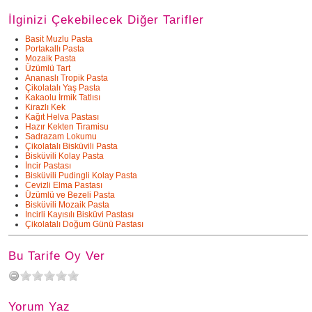
İlginizi Çekebilecek Diğer Tarifler
Basit Muzlu Pasta
Portakallı Pasta
Mozaik Pasta
Üzümlü Tart
Ananaslı Tropik Pasta
Çikolatalı Yaş Pasta
Kakaolu İrmik Tatlısı
Kirazlı Kek
Kağıt Helva Pastası
Hazır Kekten Tiramisu
Sadrazam Lokumu
Çikolatalı Bisküvili Pasta
Bisküvili Kolay Pasta
İncir Pastası
Bisküvili Pudingli Kolay Pasta
Cevizli Elma Pastası
Üzümlü ve Bezeli Pasta
Bisküvili Mozaik Pasta
İncirli Kayısılı Bisküvi Pastası
Çikolatalı Doğum Günü Pastası
Bu Tarife Oy Ver
Yorum Yaz