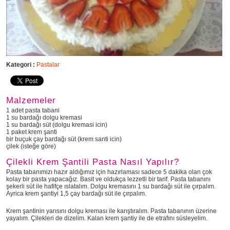
Kategori :
Pastalar
Malzemeler
1 adet pasta tabani
1 su bardağı dolgu kremasi
1 su bardağı süt (dolgu kremasi icin)
1 paket krem şanti
bir buçuk çay bardağı süt (krem santi icin)
çilek (isteğe göre)
Çilekli Krem Şantili Pasta Nasıl Yapılır?
Pasta tabanımizı hazır aldığımız için hazırlaması sadece 5 dakika olan çok
kolay bir pasta yapacağız. Basit ve oldukça lezzetli bir tarif. Pasta tabanını
şekerli süt ile hafifçe ıslatalım. Dolgu kremasını 1 su bardağı süt ile çırpalım.
Ayrica krem şantiyi 1,5 çay bardağı süt ile çırpalım.
Krem şantinin yarısını dolgu kreması ile karıştıralım. Pasta tabanının üzerine
yayalım. Çilekleri de dizelim. Kalan krem şantiy ile de etrafını süsleyelim.