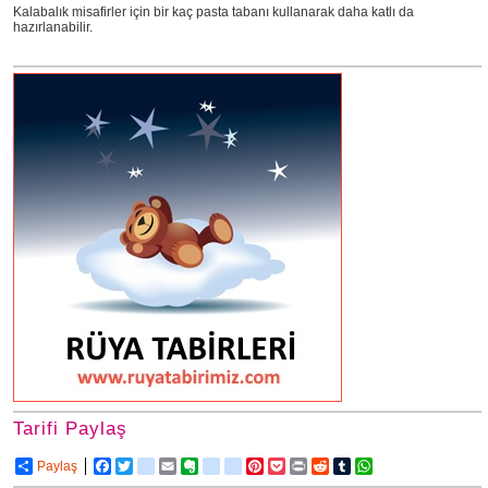
Kalabalık misafirler için bir kaç pasta tabanı kullanarak daha katlı da
hazırlanabilir.
Tarifi Paylaş
Paylaş
Facebook
Twitter
delicious
Email
Evernote
friendfeed
google_bookmarks
Pinterest
Pocket
Print
Reddit
Tumblr
WhatsApp