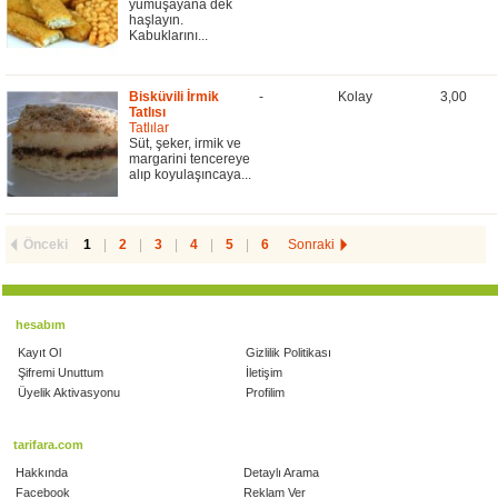
yumuşayana dek
haşlayın.
Kabuklarını...
Bisküvili İrmik
-
Kolay
3,00
Tatlısı
Tatlılar
Süt, şeker, irmik ve
margarini tencereye
alıp koyulaşıncaya...
Önceki
1
|
2
|
3
|
4
|
5
|
6
Sonraki
hesabım
Kayıt Ol
Gizlilik Politikası
Şifremi Unuttum
İletişim
Üyelik Aktivasyonu
Profilim
tarifara.com
Hakkında
Detaylı Arama
Facebook
Reklam Ver