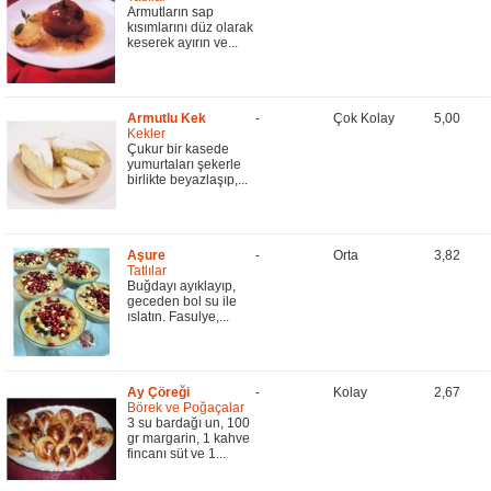
Armutların sap
kısımlarını düz olarak
keserek ayırın ve...
Armutlu Kek
-
Çok Kolay
5,00
Kekler
Çukur bir kasede
yumurtaları şekerle
birlikte beyazlaşıp,...
Aşure
-
Orta
3,82
Tatlılar
Buğdayı ayıklayıp,
geceden bol su ile
ıslatın. Fasulye,...
Ay Çöreği
-
Kolay
2,67
Börek ve Poğaçalar
3 su bardağı un, 100
gr margarin, 1 kahve
fincanı süt ve 1...