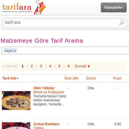
Kategoriler
Malzemeye Göre Tarif Arama
tarçın
Önceki
1
|
2
|
3
|
4
|
5
|
6
Sonraki
Tarif Adı
Süre (dk)
Zorluk
Puan
Altın Yıldızlar
-
Orta
-
Börek ve Poğaçalar
Yumurta beyazı hariç
bütün malzemeyi
karıştırın. Yumurta...
Armut Bombası
-
Orta
3,00
Tatlılar