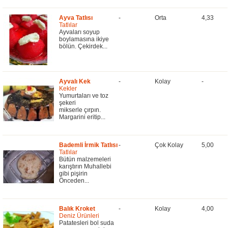
Ayva Tatlısı
-
Orta
4,33
Tatlılar
Ayvaları soyup
boylamasına ikiye
bölün. Çekirdek...
Ayvalı Kek
-
Kolay
-
Kekler
Yumurtaları ve toz
şekeri
mikserle çırpın.
Margarini eritip...
Bademli İrmik Tatlısı
-
Çok Kolay
5,00
Tatlılar
Bütün malzemeleri
karıştırın Muhallebi
gibi pişirin
Önceden...
Balık Kroket
-
Kolay
4,00
Deniz Ürünleri
Patatesleri bol suda