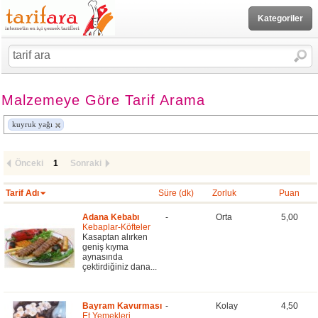
Kategoriler
Malzemeye Göre Tarif Arama
kuyruk yağı
Önceki
1
Sonraki
Tarif Adı
Süre (dk)
Zorluk
Puan
Adana Kebabı
-
Orta
5,00
Kebaplar-Köfteler
Kasaptan alırken
geniş kıyma
aynasında
çektirdiğiniz dana...
Bayram Kavurması
-
Kolay
4,50
Et Yemekleri