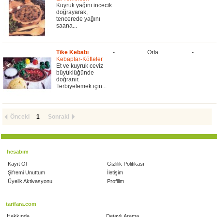
Kuyruk yağını incecik
doğrayarak,
tencerede yağını
saana...
Tike Kebabı
-
Orta
-
Kebaplar-Köfteler
Et ve kuyruk ceviz
büyüklüğünde
doğranır.
Terbiyelemek için...
Önceki
1
Sonraki
hesabım
Kayıt Ol
Gizlilik Politikası
Şifremi Unuttum
İletişim
Üyelik Aktivasyonu
Profilim
tarifara.com
Hakkında
Detaylı Arama