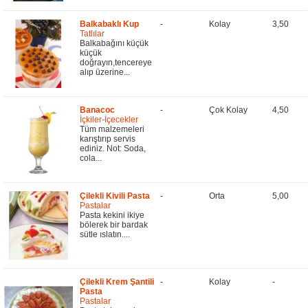
Balkabaklı Kup
-
Kolay
3,50
Tatlılar
Balkabağını küçük
küçük
doğrayın,tencereye
alıp üzerine...
Banacoc
-
Çok Kolay
4,50
İçkiler-İçecekler
Tüm malzemeleri
karıştırıp servis
ediniz. Not: Soda,
cola...
Çilekli Kivili Pasta
-
Orta
5,00
Pastalar
Pasta kekini ikiye
bölerek bir bardak
sütle ıslatın....
Çilekli Krem Şantili
-
Kolay
-
Pasta
Pastalar