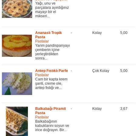
Yağı, unu ve
parçalara ayırdığınız
mayayı bir el
mikseri...
Ananaslı Tropik
-
Kolay
5,00
Pasta
Pastalar
Yarım pandispanyayı
çemberin içine
yerleştirdikten
sonra...
Antep Fıstıklı Parfe
-
Çok Kolay
5,00
Pastalar
Cam bir kapta krem
şanti, creme ole,
antep fıstığı ve...
Balkabağı Piramit
-
Kolay
3,67
Pasta
Pastalar
Balkabağının
kabuklarını soyun ve
irice doğrayın. Bir...