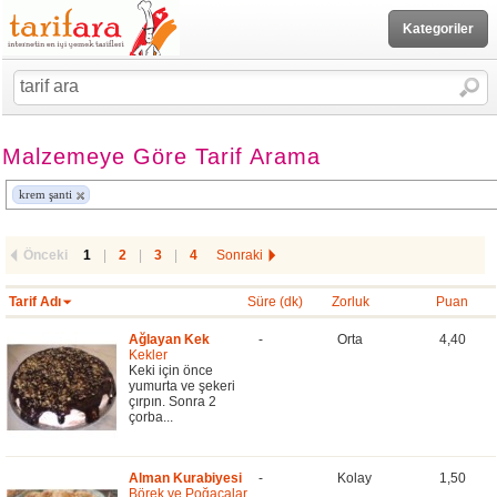
Kategoriler
Malzemeye Göre Tarif Arama
krem şanti
Önceki
1
|
2
|
3
|
4
Sonraki
Tarif Adı
Süre (dk)
Zorluk
Puan
Ağlayan Kek
-
Orta
4,40
Kekler
Keki için önce
yumurta ve şekeri
çırpın. Sonra 2
çorba...
Alman Kurabiyesi
-
Kolay
1,50
Börek ve Poğaçalar