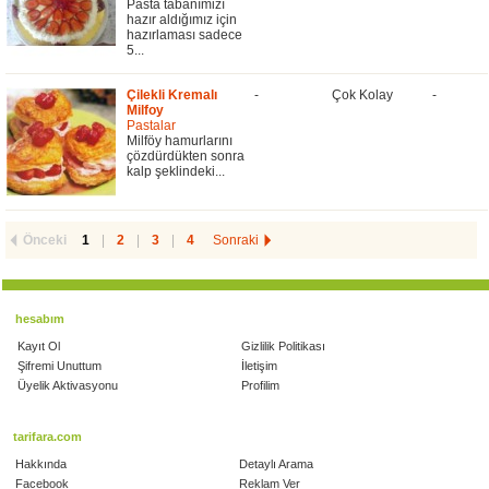
Pasta tabanımizı
hazır aldığımız için
hazırlaması sadece
5...
Çilekli Kremalı
-
Çok Kolay
-
Milfoy
Pastalar
Milföy hamurlarını
çözdürdükten sonra
kalp şeklindeki...
Önceki
1
|
2
|
3
|
4
Sonraki
hesabım
Kayıt Ol
Gizlilik Politikası
Şifremi Unuttum
İletişim
Üyelik Aktivasyonu
Profilim
tarifara.com
Hakkında
Detaylı Arama
Facebook
Reklam Ver